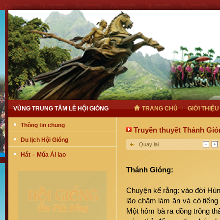
VÙNG TRUNG TÂM LỄ HỘI GIÓNG
TRANG CHỦ
GIỚI THIỆU
Thông tin chung
Truyền thuyết Thánh Gió
Du lịch Hội Gióng
Quay lại
Hát – Múa Ải lao
Thánh Gióng:
Chuyện kể rằng: vào đời Hùn
lão chăm làm ăn và có tiếng
Một hôm bà ra đồng trông thấ