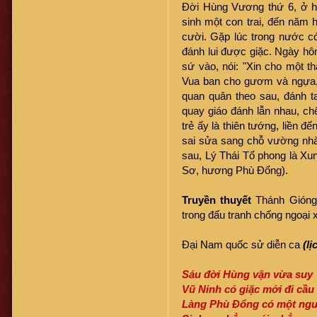
Đời Hùng Vương thứ 6, ở h
sinh một con trai, đến năm 
cười. Gặp lúc trong nước có
đánh lui được giặc. Ngày hô
sứ vào, nói: "Xin cho một t
Vua ban cho gươm và ngựa, 
quan quân theo sau, đánh t
quay giáo đánh lẫn nhau, chế
trẻ ấy là thiên tướng, liền đ
sai sửa sang chỗ vường nhà 
sau, Lý Thái Tổ phong là X
Sơ, hương Phù Đổng).
Truyền thuyết
Thánh Gióng 
trong đấu tranh chống ngoại
Đại Nam quốc sử diễn ca
(l
Sáu đời Hùng vận vừa suy
Vũ Ninh có giặc mới đi cầu 
Làng Phù Đổng có một ng