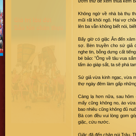
ướm thử để xem thua kém ba
Không ngờ về nhà bà thụ th
mũi rất khôi ngô. Hai vợ ch
lên ba vẫn không biết nói, biế
Bấy giờ có giặc Ân đến xâm
sợ. Bèn truyền cho sứ giả 
nghe tin, bỗng dưng cất tiến
bé bảo: "Ông về tâu vua sắm
tấm áo giáp sắt, ta sẽ phá tan
Sứ giả vừa kinh ngạc, vừa m
thợ ngày đêm làm gấp những 
Càng lạ hơn nữa, sau hôm 
mấy cũng không no, áo vừa 
bao nhiêu cũng không đủ nuô
Bà con đều vui lòng gom góp
giặc, cứu nước.
Giặc đã đến chân núi Trâu. T