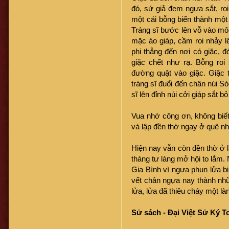
đó, sứ giả đem ngựa sắt, roi
một cái bỗng biến thành một 
Tráng sĩ bước lên vỗ vào môn
mặc áo giáp, cầm roi nhảy l
phi thẳng đến nơi có giặc, đ
giặc chết như rạ. Bỗng roi
đường quật vào giặc. Giặc 
tráng sĩ đuổi đến chân núi S
sĩ lên đỉnh núi cởi giáp sắt bỏ
Vua nhớ công ơn, không biế
và lập đền thờ ngay ở quê nh
Hiện nay vẫn còn đền thờ ở l
tháng tư làng mở hội to lắm.
Gia Bình vì ngựa phun lửa 
vết chân ngựa nay thành nhữn
lửa, lửa đã thiêu cháy một là
Sử sách - Đại Việt Sử Ký T