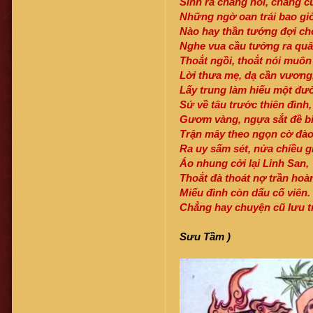
Sinh ra chẳng nói, chẳng cư
Những ngờ oan trái bao gi
Nào hay thần tướng đợi ch
Nghe vua cầu tướng ra quâ
Thoắt ngồi, thoắt nói muôn
Lời thưa mẹ, dạ cần vương
Lấy trung làm hiếu một đư
Sứ về tâu trước thiên đình,
Gươm vàng, ngựa sắt đề bi
Trận mây theo ngọn cờ đào
Ra uy sấm sét, nửa chiều gi
Áo nhung cởi lại Linh San,
Thoắt đà thoát nợ trần hoàn
Miếu đình còn dấu cố viên.
Chẳng hay chuyện cũ lưu 
Sưu Tầm )