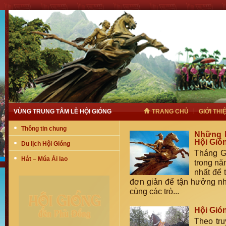
VÙNG TRUNG TÂM LỄ HỘI GIÓNG
TRANG CHỦ
GIỚI THI
Thông tin chung
Những l
Hội Gión
Du lịch Hội Gióng
Tháng Gi
Hát – Múa Ải lao
trong nă
nhất để 
đơn giản để tận hưởng nh
cùng các trò...
Hội Gió
Theo tru