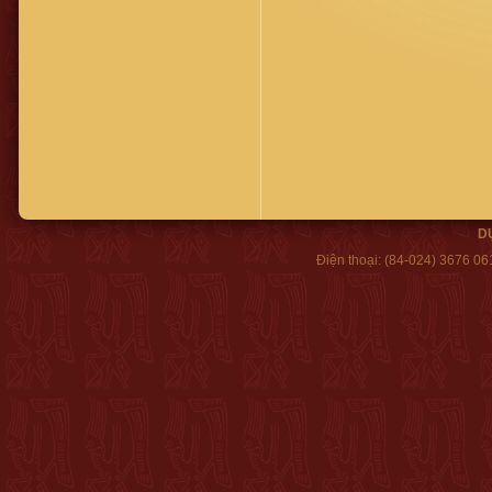
D
Điện thoại:
(84-024) 3676 06