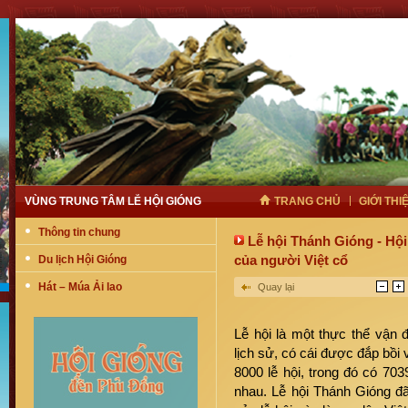
VÙNG TRUNG TÂM LỄ HỘI GIÓNG
TRANG CHỦ
GIỚI THI
Thông tin chung
Lễ hội Thánh Gióng - Hội
của người Việt cổ
Du lịch Hội Gióng
Hát – Múa Ải lao
Quay lại
Lễ hội là một thực thể vận đ
lịch sử, có cái được đắp bồi 
8000 lễ hội, trong đó có 703
nhau. Lễ hội Thánh Gióng đã