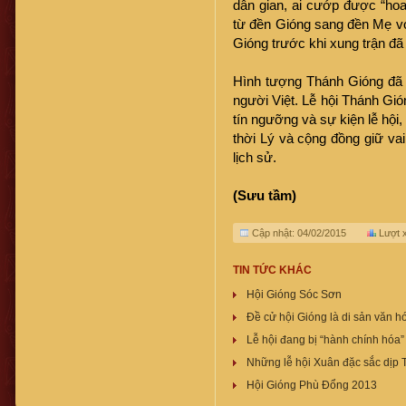
dân gian, ai cướp được “ho
từ đền Gióng sang đền Mẹ vớ
Gióng trước khi xung trận đã
Hình tượng Thánh Gióng đã t
người Việt. Lễ hội Thánh Gión
tín ngưỡng và sự kiện lễ hội
thời Lý và cộng đồng giữ vai
lịch sử.
(Sưu tầm)
Cập nhật: 04/02/2015
Lượt 
TIN TỨC KHÁC
Hội Gióng Sóc Sơn
Đề cử hội Gióng là di sản văn hó
Lễ hội đang bị “hành chính hóa”
Những lễ hội Xuân đặc sắc dịp 
Hội Gióng Phù Đổng 2013