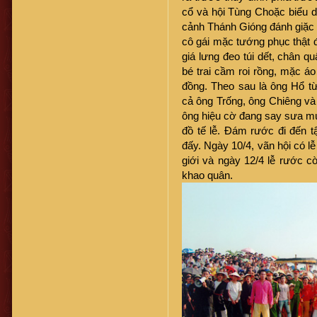
cổ và hội Tùng Choặc biểu di
cảnh Thánh Gióng đánh giặc t
cô gái mặc tướng phục thật 
giá lưng đeo túi dết, chân q
bé trai cầm roi rồng, mặc 
đồng. Theo sau là ông Hổ t
cả ông Trống, ông Chiêng và 
ông hiệu cờ đang say sưa mú
đồ tế lễ. Đám rước đi đến 
đấy. Ngày 10/4, vãn hội có l
giới và ngày 12/4 lễ rước cờ 
khao quân.