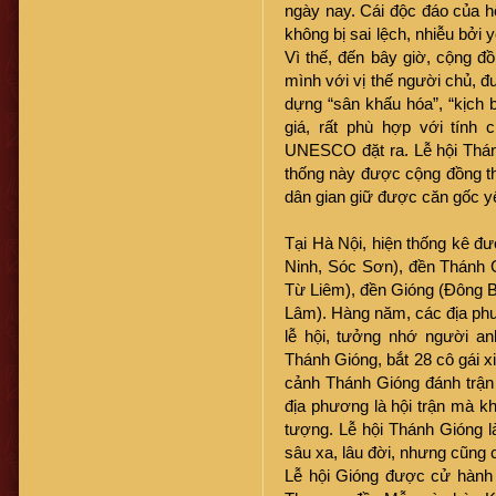
ngày nay. Cái độc đáo của hộ
không bị sai lệch, nhiễu bởi 
Vì thế, đến bây giờ, cộng đồ
mình với vị thế người chủ, đ
dựng “sân khấu hóa”, “kịch 
giá, rất phù hợp với tính
UNESCO đặt ra. Lễ hội Thán
thống này được cộng đồng thự
dân gian giữ được căn gốc yếu
Tại Hà Nội, hiện thống kê đ
Ninh, Sóc Sơn), đền Thánh 
Từ Liêm), đền Gióng (Đông 
Lâm). Hàng năm, các địa phư
lễ hội, tưởng nhớ người an
Thánh Gióng, bắt 28 cô gái x
cảnh Thánh Gióng đánh trận 
địa phương là hội trận mà k
tượng. Lễ hội Thánh Gióng l
sâu xa, lâu đời, nhưng cũng 
Lễ hội Gióng được cử hành 