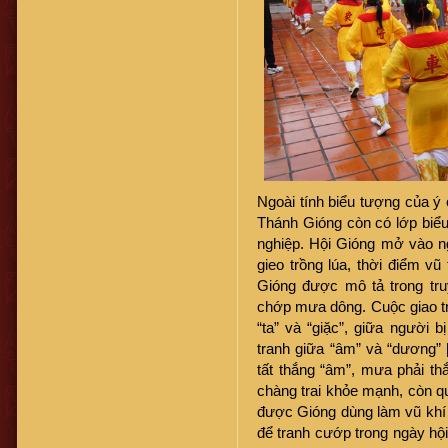
Ngoài tính biểu tượng của ý 
Thánh Gióng còn có lớp biểu 
nghiệp. Hội Gióng mở vào n
gieo trồng lúa, thời điểm v
Gióng được mô tả trong tru
chớp mưa dông. Cuộc giao tra
“ta” và “giặc”, giữa người
tranh giữa “âm” và “dương” [
tất thắng “âm”, mưa phải th
chàng trai khỏe mạnh, còn qu
được Gióng dùng làm vũ khí đ
để tranh cướp trong ngày hộ