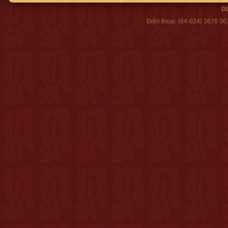
D
Điện thoại:
(84-024) 3676 06