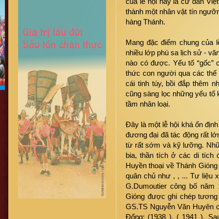
của lễ hội này là cư dân Việ
thành một nhân vật tín ngưỡng
hàng Thánh.
Mang đặc điểm chung của lễ
nhiều lớp phù sa lịch sử - văn
nào có được. Yếu tố “gốc” c
thức con người qua các thế 
cái tinh túy, bồi đắp thêm 
cũng sàng lọc những yếu tố 
tầm nhân loại.
Đây là một lễ hội khá ổn định
đương đại đã tác động rất lớ
từ rất sớm và kỹ lưỡng. Nhữ
bia, thần tích ở các di tí
Huyền thoại về Thánh Gióng 
quân chủ như , , ... Tư liệu
G.Dumoutier công bố năm 
Gióng được ghi chép tương
GS.TS Nguyễn Văn Huyên có 
Đổng: (1938 ), ( 1941 ). Sau