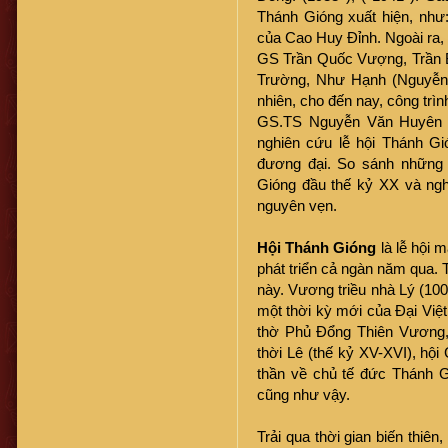
Thánh Gióng xuất hiện, như
của Cao Huy Đỉnh. Ngoài ra, 
GS Trần Quốc Vượng, Trần Bá
Trường, Như Hạnh (Nguyễn 
nhiên, cho đến nay, công trì
GS.TS Nguyễn Văn Huyên vẫn
nghiên cứu lễ hội Thánh Gi
đương đại. So sánh những 
Gióng đầu thế kỷ XX và ngh
nguyên vẹn.
Hội Thánh Gióng
là lễ hội m
phát triển cả ngàn năm qua. T
này. Vương triều nhà Lý (1009
một thời kỳ mới của Đại Việt
thờ Phủ Đổng Thiên Vương, 
thời Lê (thế kỷ XV-XVI), hội
thần về chủ tế đức Thánh Gi
cũng như vậy.
Trải qua thời gian biến thiên