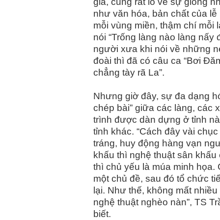
gia, cũng rất lo về sự giống 
như văn hóa, bản chất của lễ 
mỗi vùng miền, thậm chí mỗi l
nói “Trống làng nào làng nấy 
người xưa khi nói về những né
đoài thì đã có câu ca “Bơi Đăm
chẳng tày rã La”.
Nhưng giờ đây, sự đa dạng hó
chép bài” giữa các làng, các 
trình được dàn dựng ở tỉnh n
tỉnh khác. “Cách đây vài chụ
tráng, huy động hàng vạn ngư
khấu thì nghệ thuật sân khấu
thì chủ yếu là múa minh họa. G
một chủ đề, sau đó tổ chức ti
lại. Như thế, không mất nhiề
nghệ thuật nghèo nàn”, TS T
biết.