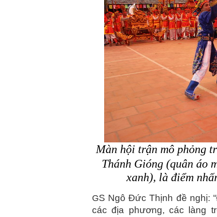
Màn hội trận mô phỏng tr
Thánh Gióng (quân áo m
xanh),
là điểm nhấ
S Ngô Đức Thịnh đề nghị: “
G
các địa phương, các làng tr