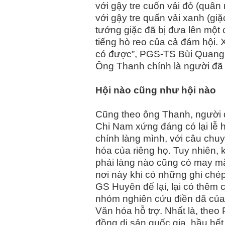
với gậy tre cuốn vải đỏ (quâ
với gậy tre quấn vải xanh (gi
tướng giặc đã bị đưa lên một 
tiếng hò reo của cả đám hội.
có được”, PGS-TS Bùi Quang 
Ông Thanh chính là người đã
Hội nào cũng như hội nào
Cũng theo ông Thanh, người 
Chi Nam xứng đáng có lại lễ 
chính làng mình, với câu chu
hóa của riêng họ. Tuy nhiên,
phải làng nào cũng có may 
nơi này khi có những ghi ché
GS Huyên để lại, lại có thêm 
nhóm nghiên cứu điền dã của
Văn hóa hỗ trợ. Nhất là, the
đồng di sản quốc gia, hầu hế